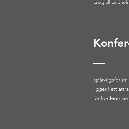
ta sig till Lindhol
Konfer
Spårvägsforum h
ligger i ett att
för konferensen