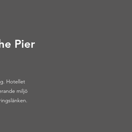
he Pier
g. Hotellet
rerande miljö
ringslänken.