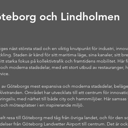
teborg och Lindholmen
ges näst största stad och en viktig knutpunkt för industri, inno
kling. Staden är känd för sitt maritima läge, sina kanaler, sitt br
tt starka fokus på kollektivtrafik och framtidens mobilitet. Här 
r och moderna stadsdelar, med ett stort utbud av restauranger, h
vice.
 av Göteborgs mest expansiva och moderna stadsdelar, beläge
Älvstranden. Området har utvecklats till ett centrum för innovati
ringsliv, med närhet till både city och hamnmiljöer. Här samsas 
l och mötesplatser i en inspirerande miljö.
lt resa till Göteborg med tåg från övriga landet, och för den s
delser från Göteborg Landvetter Airport till centrum. Det är också