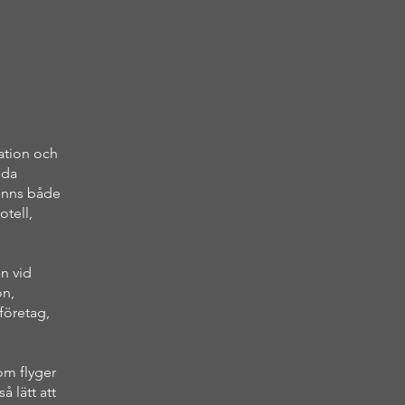
vation och
eda
finns både
otell,
n vid
on,
företag,
om flyger
 lätt att