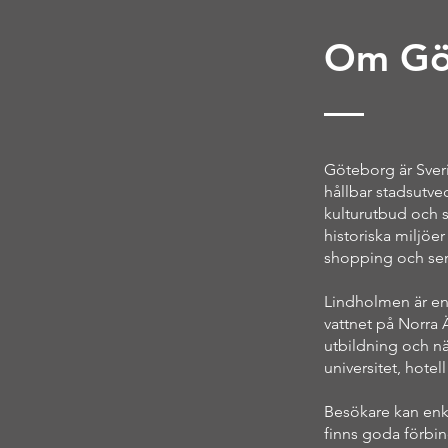
Om Gö
Göteborg är Sveri
hållbar stadsutvec
kulturutbud och si
historiska miljöe
shopping och ser
Lindholmen är en
vattnet på Norra 
utbildning och nä
universitet, hotel
Besökare kan enke
finns goda förbin