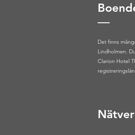
Boend
Det finns många
Lindholmen. Du
Clarion Hotel Th
registreringslä
Nätver